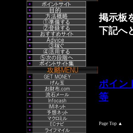
掲示板
下記へど
ポイン
等
Page Top ▲